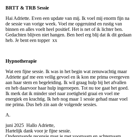
BRTT & TRB Sessie
Hai Adriette. Even een update van mij. Ik voel mij enorm fijn na
de sessie van vorige week. Voel me opgeruimd en rustig van
binnen en alles voelt heel positief. Het is net of ik lichter ben.
Gedachten blijven niet hangen. Ben heel erg blij dat ik dit gedaan
heb. Je bent een topper xx
Hypnotherapie
Wat een fijne sessie. Ik was in het begin wat zenuwachtig maar
Adriette gaf me een veilig gevoel en ik kon me prima overgeven
aan haar stem en begeleiding. Ik wil graag hulp bij het afvallen
en heb daarvoor haar hulp ingeroepen. Tot nu toe gaat het goed.
Ik merk dat ik minder snel naar zoetigheid graai en voel me
energiek en krachtig. Ik heb nog maar 1 sessie gehad maar voel
me prima. Dus heb zin aan de volgende sessies.
A.
juni 2025 Hallo Adriette,
Hartelijk dank voor je fijne sessie.
Onderstaande recensie mag je met voornaam en achternaam